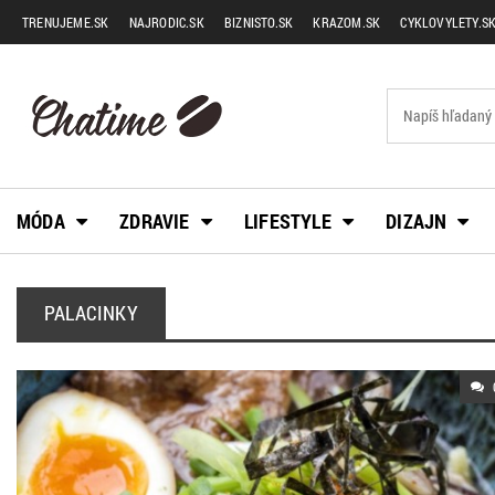
TRENUJEME.SK
NAJRODIC.SK
BIZNISTO.SK
KRAZOM.SK
CYKLOVYLETY.S
MÓDA
ZDRAVIE
LIFESTYLE
DIZAJN
PALACINKY