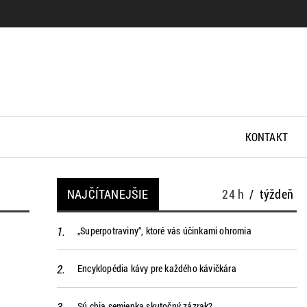
KONTAKT
NAJČÍTANEJŠIE
24 h
/
týždeň
„Superpotraviny“, ktoré vás účinkami ohromia
Encyklopédia kávy pre každého kávičkára
Sú chia semienka skutočný zázrak?