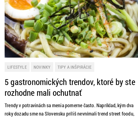
LIFESTYLE
NOVINKY
TIPY A INŠPIRÁCIE
5 gastronomických trendov, ktoré by ste
rozhodne mali ochutnať
Trendy v potravinách sa menia pomerne často. Napríklad, kým dva
roky dozadu sme na Slovensku príliš nevnímali trend street foodu,
dnes sa v uliciach objavuje čoraz viac kvalitnejších a chutnejších
potravín, ktoré si môžete objednať v štýlových stánkoch. Rovnako aj