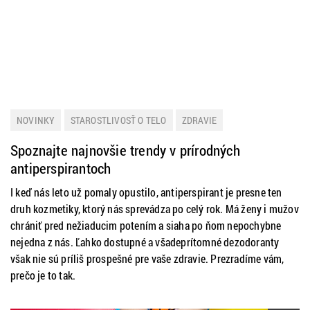
NOVINKY
STAROSTLIVOSŤ O TELO
ZDRAVIE
Spoznajte najnovšie trendy v prírodných
antiperspirantoch
I keď nás leto už pomaly opustilo, antiperspirant je presne ten
druh kozmetiky, ktorý nás sprevádza po celý rok. Má ženy i mužov
chrániť pred nežiaducim potením a siaha po ňom nepochybne
nejedna z nás. Ľahko dostupné a všadeprítomné dezodoranty
však nie sú príliš prospešné pre vaše zdravie. Prezradíme vám,
prečo je to tak.