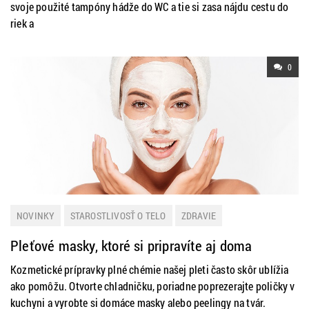
svoje použité tampóny hádže do WC a tie si zasa nájdu cestu do
riek a
0
NOVINKY
STAROSTLIVOSŤ O TELO
ZDRAVIE
Pleťové masky, ktoré si pripravíte aj doma
Kozmetické prípravky plné chémie našej pleti často skôr ublížia
ako pomôžu. Otvorte chladničku, poriadne poprezerajte poličky v
kuchyni a vyrobte si domáce masky alebo peelingy na tvár.