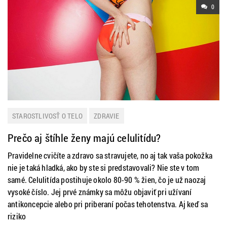
0
STAROSTLIVOSŤ O TELO
ZDRAVIE
Prečo aj štíhle ženy majú celulitídu?
Pravidelne cvičíte a zdravo sa stravujete, no aj tak vaša pokožka
nie je taká hladká, ako by ste si predstavovali? Nie ste v tom
samé. Celulitída postihuje okolo 80-90 % žien, čo je už naozaj
vysoké číslo. Jej prvé známky sa môžu objaviť pri užívaní
antikoncepcie alebo pri priberaní počas tehotenstva. Aj keď sa
riziko