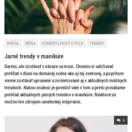
KRÁSA
MÓDA
STAROSTLIVOSŤ O TELO
TRENDY
Jarné trendy v manikúre
Darmo, ale zostávať v obraze sa musí. Chceme si udržiavať
prehľad v dianí na domácej scéne ako aj tej svetovej, a popritom
vieme zostávať upravené a zorientované aj v aktuálnych módnych
trendoch. Našou snahou je pomôcť vám v tom a preto prinášame
prehľad aktuálnych jarných trendov v manikúre. Niektoré sú
možno len zdrojom umeleckej inšpirácie,
0