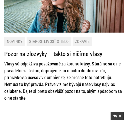
NOVINKY
STAROSTLIVOSŤ O TELO
ZDRAVIE
Pozor na zlozvyky – takto si ničíme vlasy
Vlasy sú odjakživa považované za korunu krásy. Staráme sa o ne
pravidelne s láskou, doprajeme im mnoho doplnkov, kúr,
prípravkov a účesov v domnienke, že presne toto potrebujú.
Nemusí to byť pravda. Práve v zime bývajú naše vlasy najviac
oslabené. Dajte si preto obzvlášť pozor na to, akým spôsobom sa
o ne staráte.
0