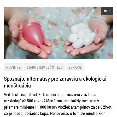
0
NOVINKY
STAROSTLIVOSŤ O TELO
ZDRAVIE
Spoznajte alternatívy pre zdravšiu a ekologickú
menštruáciu
Vedeli ste napríklad, že tampón a jednorazová vložka sa
rozkladajú až 500 rokov? Menštruujeme každý mesiac a v
priemere minieme 11 000 kusov vložiek a tampónov za celý život,
čo je naozaj poriadna kopa. Nehovoriac o tom, že mnoho žien