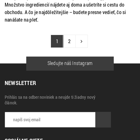
Množstvo ingrediencií nájdete aj doma a ušetríte si cestu do
obchodu. A čo je najdôležitejšie – budete presne vedieť, čo si
nanášate na pleť.
1
2
Sledujte náš Instagram
NEWSLETTER
Prihlás sa na odber noviniek a neujde ti žiadny nový
článok.