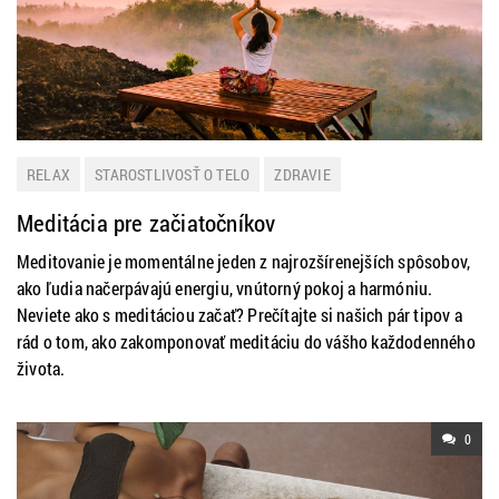
RELAX
STAROSTLIVOSŤ O TELO
ZDRAVIE
Meditácia pre začiatočníkov
Meditovanie je momentálne jeden z najrozšírenejších spôsobov,
ako ľudia načerpávajú energiu, vnútorný pokoj a harmóniu.
Neviete ako s meditáciou začať? Prečítajte si našich pár tipov a
rád o tom, ako zakomponovať meditáciu do vášho každodenného
života.
0