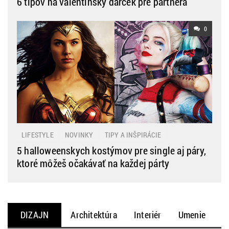
6 tipov na valentínsky darček pre partnera
0
LIFESTYLE
NOVINKY
TIPY A INŠPIRÁCIE
5 halloweenskych kostýmov pre single aj páry,
ktoré môžeš očakávať na každej párty
DIZAJN
Architektúra
Interiér
Umenie