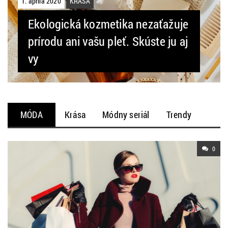
1. apríla 2020
KRÁSA
Ekologická kozmetika nezaťažuje
prírodu ani vašu pleť. Skúste ju aj
vy
MÓDA
Krása
Módny seriál
Trendy
0