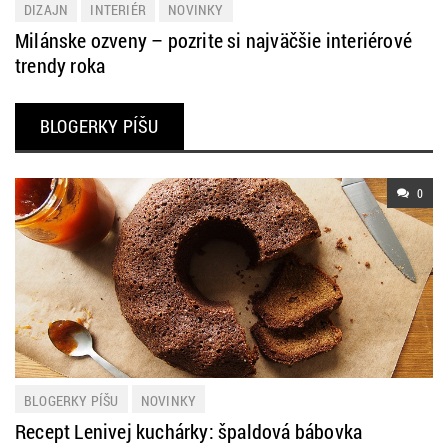
DIZAJN
INTERIÉR
NOVINKY
Milánske ozveny – pozrite si najväčšie interiérové
trendy roka
BLOGERKY PÍŠU
0
BLOGERKY PÍŠU
NOVINKY
Recept Lenivej kuchárky: špaldová bábovka