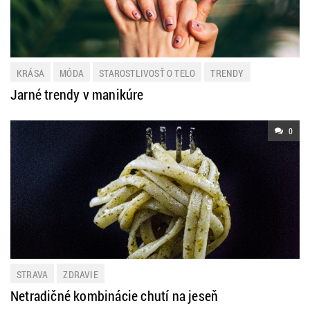
KRÁSA
MÓDA
STAROSTLIVOSŤ O TELO
TRENDY
Jarné trendy v manikúre
0
STRAVA
ZDRAVIE
Netradičné kombinácie chutí na jeseň