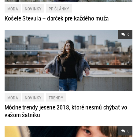
MÓDA
NOVINKY
PR ČLÁNKY
Košele Stevula – darček pre každého muža
0
MÓDA
NOVINKY
TRENDY
Módne trendy jesene 2018, ktoré nesmú chýbať vo
vašom šatníku
0