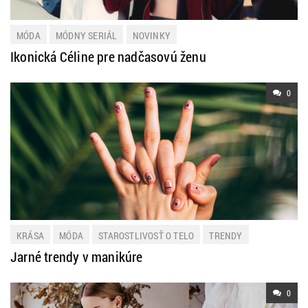
MÓDA
MÓDNY SERIÁL
NOVINKY
Ikonická Céline pre nadčasovú ženu
0
KRÁSA
MÓDA
STAROSTLIVOSŤ O TELO
TRENDY
Jarné trendy v manikúre
0