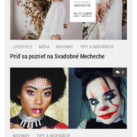
LIFESTYLE
MÓDA
NOVINKY
TIPY A INŠPIRÁCIE
Príď sa pozrieť na Svadobné Mecheche
0
NOVINKY
TIPY A INŠPIRÁCIE