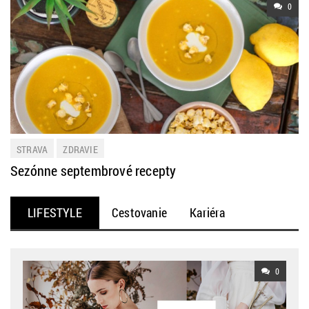
0
STRAVA
ZDRAVIE
Sezónne septembrové recepty
LIFESTYLE
Cestovanie
Kariéra
Osobnosti
Tipy a inšpirácie
0