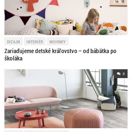
DIZAJN
INTERIÉR
NOVINKY
Zariaďujeme detské kráľovstvo – od bábätka po
školáka
0