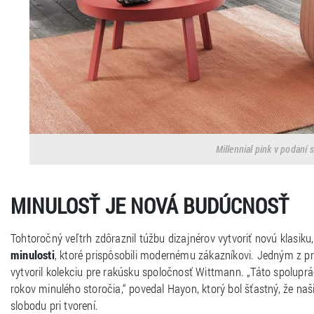
Millennial pink v podaní 
MINULOSŤ JE NOVÁ BUDÚCNOSŤ
Tohtoročný veľtrh zdôraznil túžbu dizajnérov vytvoriť novú klasiku
minulosti
, ktoré prispôsobili modernému zákazníkovi. Jedným z pr
vytvoril kolekciu pre rakúsku spoločnosť Wittmann. „Táto spolupr
rokov minulého storočia,“ povedal Hayon, ktorý bol šťastný, že na
slobodu pri tvorení.