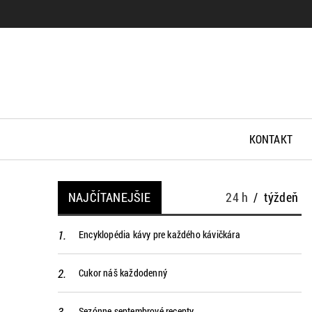
KONTAKT
NAJČÍTANEJŠIE
24 h
/
týždeň
Encyklopédia kávy pre každého kávičkára
Cukor náš každodenný
Sezónne septembrové recepty