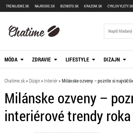
TRENUJEME.SK
NAJRODIC.SK
BIZNISTO.SK
KRAZOM.SK
CYKLOVYLETY.S
MÓDA
ZDRAVIE
LIFESTYLE
DIZAJN
Chatime.sk
>
Dizajn
>
Interiér
>
Milánske ozveny – pozrite si najväčši
Milánske ozveny – pozr
interiérové trendy roka