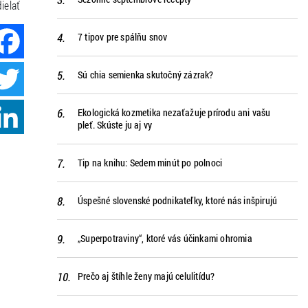
ielať
Facebook
7 tipov pre spálňu snov
Twitter
Sú chia semienka skutočný zázrak?
LinkedIn
Ekologická kozmetika nezaťažuje prírodu ani vašu
pleť. Skúste ju aj vy
Tip na knihu: Sedem minút po polnoci
Úspešné slovenské podnikateľky, ktoré nás inšpirujú
„Superpotraviny“, ktoré vás účinkami ohromia
Prečo aj štíhle ženy majú celulitídu?