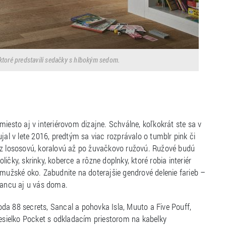
 ktoré predstavili sedačky s hlbokým sedom.
iesto aj v interiérovom dizajne. Schválne, koľkokrát ste sa v
jal v lete 2016, predtým sa viac rozprávalo o tumblr pink či
cez lososovú, koralovú až po žuvačkovo ružovú. Ružové budú
oličky, skrinky, koberce a rôzne doplnky, ktoré robia interiér
 mužské oko. Zabudnite na doterajšie gendrové delenie farieb –
 šancu aj u vás doma.
da 88 secrets, Sancal a pohovka Isla, Muuto a Five Pouff,
resielko Pocket s odkladacím priestorom na kabelky