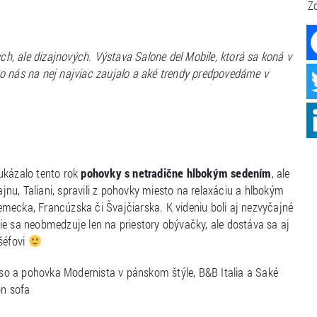
Zd
ych, ale dizajnových. Výstava Salone del Mobile, ktorá sa koná v
Čo nás na nej najviac zaujalo a aké trendy predpovedáme v
ukázalo tento rok
pohovky s netradične hlbokým sedením
, ale
nu, Taliani, spravili z pohovky miesto na relaxáciu a hlbokým
mecka, Francúzska či Švajčiarska. K videniu boli aj nezvyčajné
nie sa neobmedzuje len na priestory obývačky, ale dostáva sa aj
šéfovi
o a pohovka Modernista v pánskom štýle, B&B Italia a Saké
on sofa