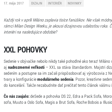
17. mája 2017
DIZAJN
INTERIÉR
NOVINKY
Každý rok v apríli Miláno zaplavia tisíce fanúšikov. Nie však módn
rámci Milan Design Weeku, je akousi dizajnovou udalosťou roka. 
interiéri na nasledujúce obdobie?
XXL POHOVKY
Sedenie v obývačke nebolo nikdy také pohodlné ako teraz! Miláno 
aj
nadrozmerné veľkosti
– XXL sa stáva štandardom. Majstri dizaj
sedením a postupne sa im začali prispôsobovať aj výrobcovia z Ne
tvary a konfigurácie
modulárneho sedenia
. Pozor, kreatívne sede
do kancelárií. Takže nezabudnite dať prečítať tento článok vášmu 
Čo nás zaujalo:
deSede a pohovka DS 22, Edra a Pack Sofa, Moros
sofa, Muuto a Oslo Sofa, Magis a Brut Sofa, Roche Bobois a Illusi