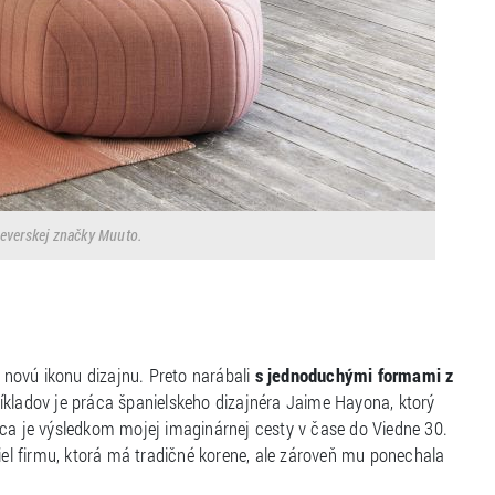
severskej značky Muuto.
, novú ikonu dizajnu. Preto narábali
s jednoduchými formami z
íkladov je práca španielskeho dizajnéra Jaime Hayona, ktorý
áca je výsledkom mojej imaginárnej cesty v čase do Viedne 30.
šiel firmu, ktorá má tradičné korene, ale zároveň mu ponechala