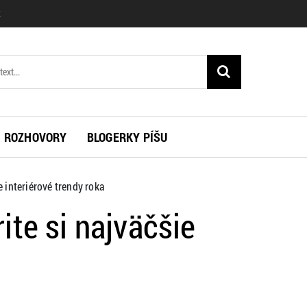
K
ROZHOVORY
BLOGERKY PÍŠU
e interiérové trendy roka
ite si najväčšie