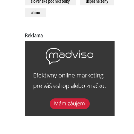
slovenské podnikateľky
úspešné ženy
chino
Reklama