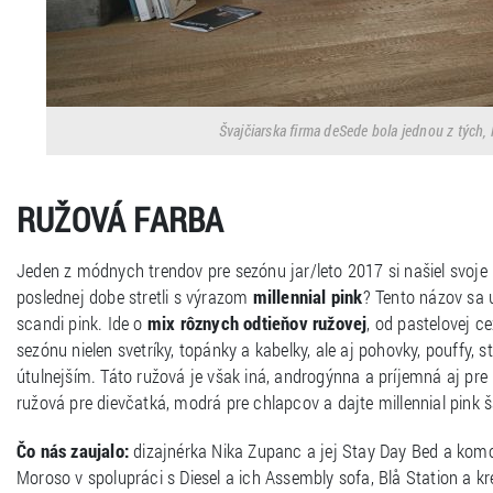
Švajčiarska firma deSede bola jednou z tých,
RUŽOVÁ FARBA
Jeden z módnych trendov pre sezónu jar/leto 2017 si našiel svoje m
poslednej dobe stretli s výrazom
millennial pink
? Tento názov sa u
scandi pink. Ide o
mix rôznych odtieňov ružovej
, od pastelovej 
sezónu nielen svetríky, topánky a kabelky, ale aj pohovky, pouffy, st
útulnejším. Táto ružová je však iná, androgýnna a príjemná aj pre
ružová pre dievčatká, modrá pre chlapcov a dajte millennial pink
Čo nás zaujalo:
dizajnérka Nika Zupanc a jej Stay Day Bed a komo
Moroso v spolupráci s Diesel a ich Assembly sofa, Blå Station a k