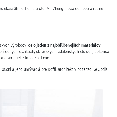
 kolekcie Shine, Lema a stôl Mr. Zheng, Boca de Lobo a ručne
nskych výrobcov ide o
jeden z najobľúbenejších materiálov
.
príručných stolíkoch, obrovských jedálenských stoloch, dokonca
l a dramatické tmavé odtiene.
 Lissoni a jeho umývadlá pre Boffi, architekt Vinczenzo De Cotiis