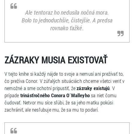
Ale tentoraz ho nedusila nočná mora.
Bolo to jednoduchšie, čistejšie. A predsa
rovnako ťažké.
ZÁZRAKY MUSIA EXISTOVAŤ
V tejto knihe si každý nájde to svoje a nemusí ani prežívať to,
čo prežíva Conor. V zúfalých situáciách chceme všetci veriť v
nemožné a sme ochotní pripustiť, že
zázraky existujú
. V
prípade
trinásťročného Conora O´Malleyho
sa niet čomu
čudovať. Netvor mu síce sľúbi, že sa jeho matku pokúsi
zachrániť, ale nesľubuje mu, že sa mu to podarí.