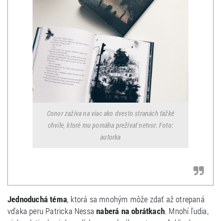
Conor zažíva na viac ako dvesto stranách ťažké
chvíle, ktoré mu pomáha prežívať netvor. Foto:
autorka
Jednoduchá téma
, ktorá sa mnohým môže zdať až otrepaná
vďaka peru Patricka Nessa
naberá na obrátkach
. Mnohí ľudia,