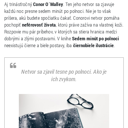
Aj trinásťročný
Conor O´Malley
. Ten jeho netvor sa zjavuje
každú noc presne sedem minút po polnoci. Nie je to však
príšera, akú budete spočiatku čakať. Conorovi netvor pomáha
pochopiť
neférovosť života
, ktorú práve zažíva na vlastnej koži.
Rozpovie mu pár príbehov, v ktorých sa stiera hranica medzi
dobrými a zlými postavami. V knihe
Sedem minút po polnoci
neexistujú čierne a biele postavy, iba
čiernobiele ilustrácie
.
Netvor sa zjavil tesne po polnoci. Ako je
ich zvykom.