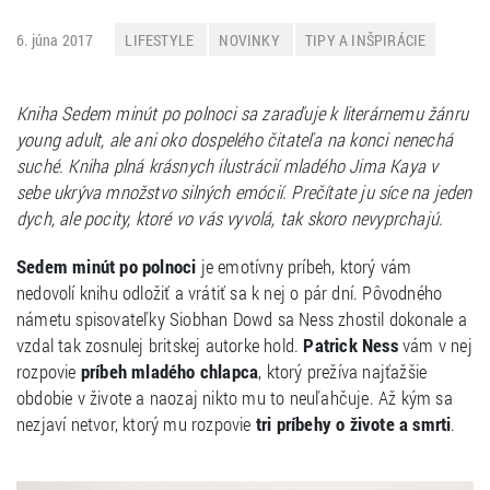
6. júna 2017
LIFESTYLE
NOVINKY
TIPY A INŠPIRÁCIE
Kniha Sedem minút po polnoci sa zaraďuje k literárnemu žánru
young adult, ale ani oko dospelého čitateľa na konci nenechá
suché. Kniha plná krásnych ilustrácií mladého Jima Kaya v
sebe ukrýva množstvo silných emócií. Prečítate ju síce na jeden
dych, ale pocity, ktoré vo vás vyvolá, tak skoro nevyprchajú.
Sedem minút po polnoci
je emotívny príbeh, ktorý vám
nedovolí knihu odložiť a vrátiť sa k nej o pár dní. Pôvodného
námetu spisovateľky Siobhan Dowd sa Ness zhostil dokonale a
vzdal tak zosnulej britskej autorke hold.
Patrick Ness
vám v nej
rozpovie
príbeh mladého chlapca
, ktorý prežíva najťažšie
obdobie v živote a naozaj nikto mu to neuľahčuje. Až kým sa
nezjaví netvor, ktorý mu rozpovie
tri príbehy o živote a smrti
.