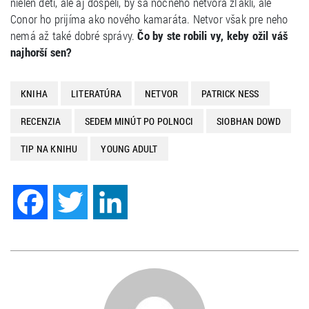
nielen deti, ale aj dospelí, by sa nočného netvora zľakli, ale
Conor ho prijíma ako nového kamaráta. Netvor však pre neho
nemá až také dobré správy.
Čo by ste robili vy, keby ožil váš
najhorší sen?
KNIHA
LITERATÚRA
NETVOR
PATRICK NESS
RECENZIA
SEDEM MINÚT PO POLNOCI
SIOBHAN DOWD
TIP NA KNIHU
YOUNG ADULT
Facebook
Twitter
LinkedIn