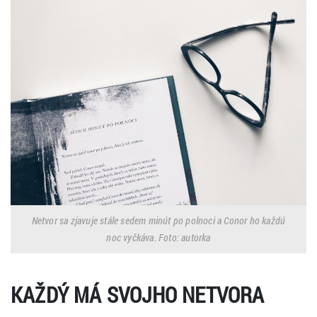
Netvor sa zjavuje stále sedem minút po polnoci a Conor ho každú
noc vyčkáva. Foto: autorka
KAŽDÝ MÁ SVOJHO NETVORA