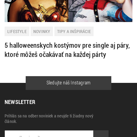
LIFESTYLE
NOVINKY
TIPY A INŠPIRÁCIE
5 halloweenskych kostýmov pre single aj páry,
ktoré môžeš očakávať na každej párty
Sledujte náš Instagram
NEWSLETTER
Prihlás sa na odber noviniek a neujde ti žiadny nový
článok.