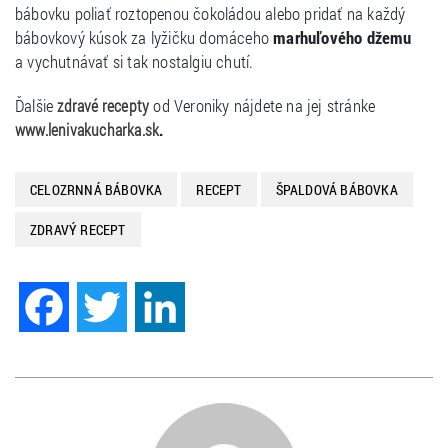
bábovku poliať roztopenou čokoládou alebo pridať na každý
bábovkový kúsok za lyžičku domáceho
marhuľového džemu
a vychutnávať si tak nostalgiu chutí.
Ďalšie
od Veroniky nájdete na jej stránke
zdravé recepty
.
www.lenivakucharka.sk
CELOZRNNÁ BÁBOVKA
RECEPT
ŠPALDOVÁ BÁBOVKA
ZDRAVÝ RECEPT
Facebook
Twitter
LinkedIn