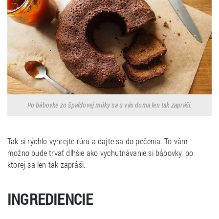
Po bábovke zo špaldovej múky sa u vás doma len tak zapráši.
Tak si rýchlo vyhrejte rúru a dajte sa do pečenia. To vám
možno bude trvať dlhšie ako vychutnávanie si bábovky, po
ktorej sa len tak zapráši.
INGREDIENCIE