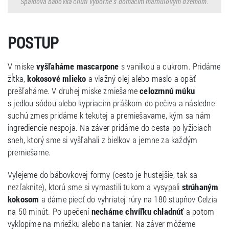
Špaldová bábovka chutí výborne s domácim marhuľovým džemom.
POSTUP
V miske
vyšľaháme mascarpone
s vanilkou a cukrom. Pridáme
žĺtka,
kokosové mlieko
a vlažný olej alebo maslo a opäť
prešľaháme. V druhej miske zmiešame
celozrnnú múku
s jedlou sódou alebo kypriacim práškom do pečiva a následne
suchú zmes pridáme k tekutej a premiešavame, kým sa nám
ingrediencie nespoja. Na záver pridáme do cesta po lyžiciach
sneh, ktorý sme si vyšľahali z bielkov a jemne za každým
premiešame.
Vylejeme do bábovkovej formy (cesto je hustejšie, tak sa
nezľaknite), ktorú sme si vymastili tukom a vysypali
strúhaným
kokosom
a dáme piecť do vyhriatej rúry na 180 stupňov Celzia
na 50 minút. Po upečení
necháme chvíľku chladnúť
a potom
vyklopíme na mriežku alebo na tanier. Na záver môžeme