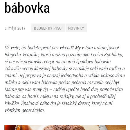
bábovka
5. mája 2017
BLOGERKY PÍŠU
NOVINKY
Už viete, čo budete piecť cez víkend? My v tom máme jasno!
Blogerka Veronika, ktorú možno poznáte ako Lenivú Kuchárku,
si pre vás pripravila recept na chutnú špaldovú bábovku.
Zdravšiu verziu klasickej bábovky si zamiluje celá vaša rodina a
známi. Jej príprava je naozaj jednoduchá a vďaka kokosovému
mlieku a oleju vám bábovka počas pečenia rozvonia celý byt.
Máme pre vás malý tip – radšej upečte hneď dve, pretože táto
bábovka sa hodí k mlieku na raňajky, ale aj k poobedňajšej
kávičke. Špaldová bábovka je klasický dezert, ktorý chutí
všetkým generáciám.