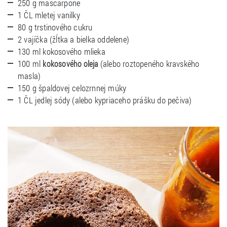
250 g mascarpone
1 ČL mletej vanilky
80 g trstinového cukru
2 vajíčka (žĺtka a bielka oddelene)
130 ml kokosového mlieka
100 ml
(alebo roztopeného kravského
kokosového oleja
masla)
150 g špaldovej celozrnnej múky
1 ČL jedlej sódy (alebo kypriaceho prášku do pečiva)