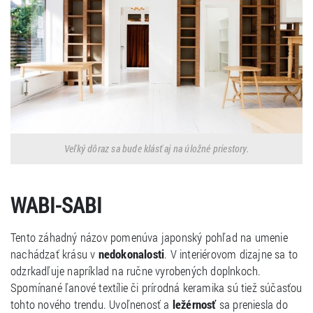
Veľký dôraz sa bude klásť aj na úložné priestory.
WABI-SABI
Tento záhadný názov pomenúva japonský pohľad na umenie
nachádzať krásu v
nedokonalosti
. V interiérovom dizajne sa to
odzrkadľuje napríklad na ručne vyrobených doplnkoch.
Spomínané ľanové textílie či prírodná keramika sú tiež súčasťou
tohto nového trendu. Uvoľnenosť a
ležérnosť
sa preniesla do