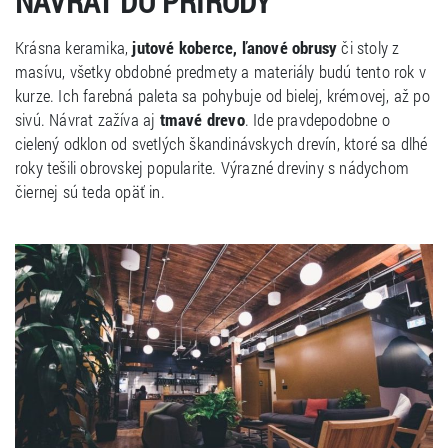
NÁVRAT DO PRÍRODY
Krásna keramika,
jutové koberce, ľanové obrusy
či stoly z
masívu, všetky obdobné predmety a materiály budú tento rok v
kurze. Ich farebná paleta sa pohybuje od bielej, krémovej, až po
sivú. Návrat zažíva aj
tmavé
drevo
. Ide pravdepodobne o
cielený odklon od svetlých škandinávskych drevín, ktoré sa dlhé
roky tešili obrovskej popularite. Výrazné dreviny s nádychom
čiernej sú teda opäť in.