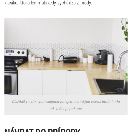
klasiku, ktorá len málokedy vychádza z módy.
Dlaždičky s rôznymi zaujímavými geometrickými tvarmi budú tento
rok veľmi populárne.