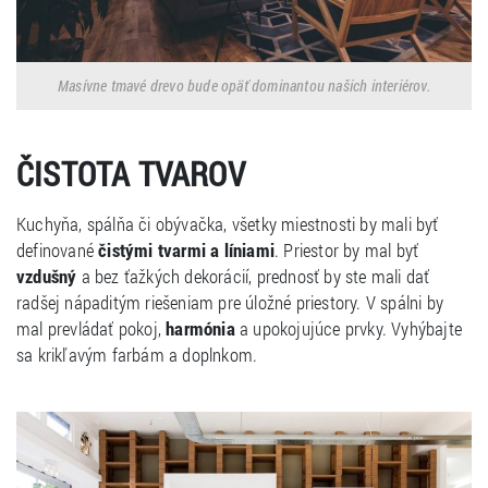
Masívne tmavé drevo bude opäť dominantou našich interiérov.
ČISTOTA TVAROV
Kuchyňa, spálňa či obývačka, všetky miestnosti by mali byť
definované
čistými tvarmi a líniami
. Priestor by mal byť
vzdušný
a bez ťažkých dekorácií, prednosť by ste mali dať
radšej nápaditým riešeniam pre úložné priestory. V spálni by
mal prevládať pokoj,
harmónia
a upokojujúce prvky. Vyhýbajte
sa krikľavým farbám a doplnkom.