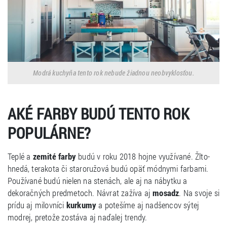
Modrá kuchyňa tento rok nebude žiadnou neobvyklosťou.
AKÉ FARBY BUDÚ TENTO ROK
POPULÁRNE?
Teplé a
zemité farby
budú v roku 2018 hojne využívané. Žlto-
hnedá, terakota či staroružová budú opäť módnymi farbami.
Používané budú nielen na stenách, ale aj na nábytku a
dekoračných predmetoch. Návrat zažíva aj
mosadz
. Na svoje si
prídu aj milovníci
kurkumy
a potešíme aj nadšencov sýtej
modrej, pretože zostáva aj naďalej trendy.