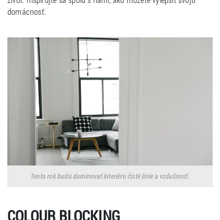
domácnosť.
Tento rok budú dominovať interiéru čisté línie a vzdušnosť.
COLOUR BLOCKING