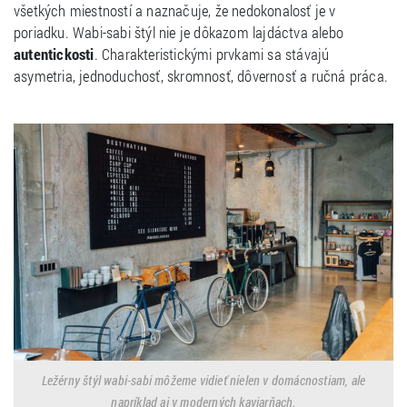
všetkých miestností a naznačuje, že nedokonalosť je v
poriadku. Wabi-sabi štýl nie je dôkazom lajdáctva alebo
autentickosti
. Charakteristickými prvkami sa stávajú
asymetria, jednoduchosť, skromnosť, dôvernosť a ručná práca.
Ležérny štýl wabi-sabi môžeme vidieť nielen v domácnostiam, ale
napríklad aj v moderných kaviarňach.