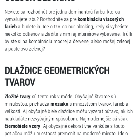
Neviete sa rozhodnúť pre jednu dominantnú farbu, ktorou
vymaľujete izbu? Rozhodnite sa pre
kombináciu viacerých
farieb
a budete in. Ide o tzv. colour blocking, kedy si vyberiete
niekoľko odtieňov a zladíte s nimi aj interiérové vybavenie. Trúfli
by ste si na kombináciu modrej a červenej alebo radšej zelenej
a pastelovo zelenej?
DLAŽDICE GEOMETRICKÝCH
TVAROV
Zložité tvary
sú tento rok v móde. Obyčajné štvorce sú
minulosťou, prichádza
mozaika
s množstvom tvarov, farieb a
veľkostí. Aj obyčajné biele dlaždice môžu vyzerať pútavo, ak ich
naukladáte nezvyčajným spôsobom. Najmodernejšie sú však
čiernobiele vzory
. Aj obyčajné dekoratívne vankúše s touto
potlačou môžu miestnosť premeniť na moderné miesto. Ide o