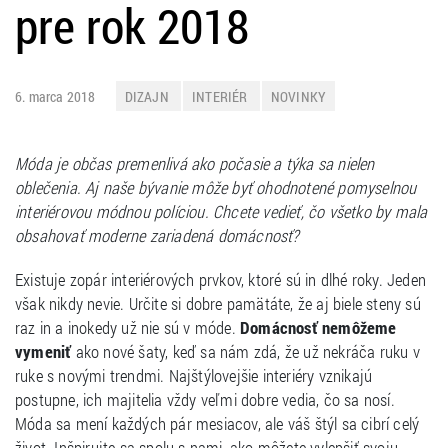
pre rok 2018
6. marca 2018
DIZAJN
INTERIÉR
NOVINKY
Móda je občas premenlivá ako počasie a týka sa nielen
oblečenia. Aj naše bývanie môže byť ohodnotené pomyselnou
interiérovou módnou políciou. Chcete vedieť, čo všetko by mala
obsahovať moderne zariadená domácnosť?
Existuje zopár interiérových prvkov, ktoré sú in dlhé roky. Jeden
však nikdy nevie. Určite si dobre pamätáte, že aj biele steny sú
raz in a inokedy už nie sú v móde.
Domácnosť nemôžeme
vymeniť
ako nové šaty, keď sa nám zdá, že už nekráča ruku v
ruke s novými trendmi. Najštýlovejšie interiéry vznikajú
postupne, ich majitelia vždy veľmi dobre vedia, čo sa nosí.
Móda sa mení každých pár mesiacov, ale váš štýl sa cibrí celý
život. Inšpirujte sa spolu s nami, ako môžete vylepšiť svoju