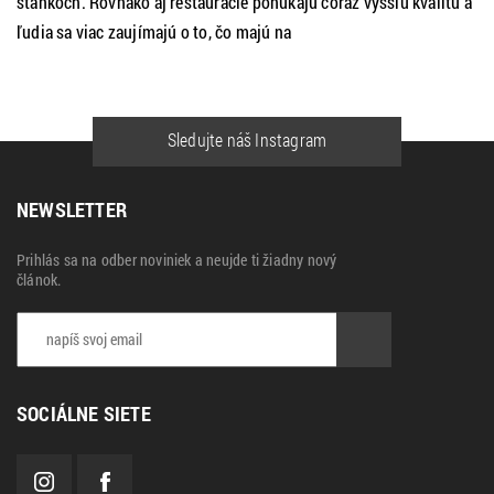
stánkoch. Rovnako aj reštaurácie ponúkajú čoraz vyššiu kvalitu a
ľudia sa viac zaujímajú o to, čo majú na
Sledujte náš Instagram
NEWSLETTER
Prihlás sa na odber noviniek a neujde ti žiadny nový
článok.
SOCIÁLNE SIETE