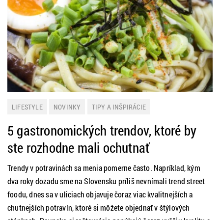
LIFESTYLE
NOVINKY
TIPY A INŠPIRÁCIE
5 gastronomických trendov, ktoré by
ste rozhodne mali ochutnať
Trendy v potravinách sa menia pomerne často. Napríklad, kým
dva roky dozadu sme na Slovensku príliš nevnímali trend street
foodu, dnes sa v uliciach objavuje čoraz viac kvalitnejších a
chutnejších potravín, ktoré si môžete objednať v štýlových