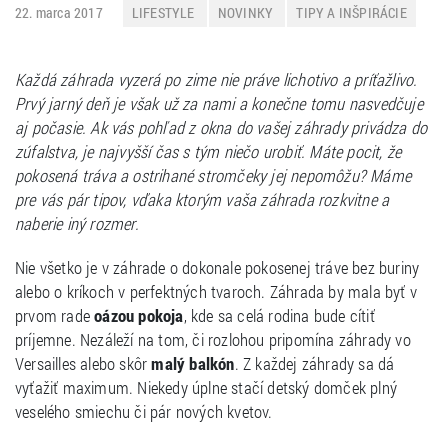
22. marca 2017
LIFESTYLE
NOVINKY
TIPY A INŠPIRÁCIE
Každá záhrada vyzerá po zime nie práve lichotivo a príťažlivo.
Prvý jarný deň je však už za nami a konečne tomu nasvedčuje
aj počasie. Ak vás pohľad z okna do vašej záhrady privádza do
zúfalstva, je najvyšší čas s tým niečo urobiť. Máte pocit, že
pokosená tráva a ostrihané stromčeky jej nepomôžu? Máme
pre vás pár tipov, vďaka ktorým vaša záhrada rozkvitne a
naberie iný rozmer.
Nie všetko je v záhrade o dokonale pokosenej tráve bez buriny
alebo o kríkoch v perfektných tvaroch. Záhrada by mala byť v
prvom rade
oázou pokoja
, kde sa celá rodina bude cítiť
príjemne. Nezáleží na tom, či rozlohou pripomína záhrady vo
Versailles alebo skôr
malý balkón
. Z každej záhrady sa dá
vyťažiť maximum. Niekedy úplne stačí detský domček plný
veselého smiechu či pár nových kvetov.