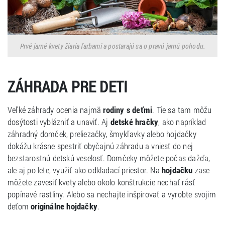
Prvé jarné kvety žiaria farbami a postarajú sa o pravú jarnú pohodu.
ZÁHRADA PRE DETI
Veľké záhrady ocenia najmä
rodiny s deťmi
. Tie sa tam môžu
dosýtosti vyblázniť a unaviť. Aj
detské hračky
, ako napríklad
záhradný domček, preliezačky, šmykľavky alebo hojdačky
dokážu krásne spestriť obyčajnú záhradu a vniesť do nej
bezstarostnú detskú veselosť. Domčeky môžete počas dažďa,
ale aj po lete, využiť ako odkladací priestor. Na
hojdačku
zase
môžete zavesiť kvety alebo okolo konštrukcie nechať rásť
popínavé rastliny. Alebo sa nechajte inšpirovať a vyrobte svojim
deťom
originálne hojdačky
.