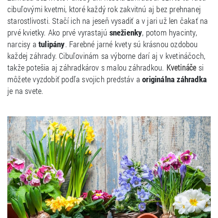
cibuľovými kvetmi, ktoré každý rok zakvitnú aj bez prehnanej
starostlivosti. Stačí ich na jeseň vysadiť a v jari už len čakať na
prvé kvietky. Ako prvé vyrastajú
snežienky
, potom hyacinty,
narcisy a
tulipány
. Farebné jarné kvety sú krásnou ozdobou
každej záhrady. Cibuľovinám sa výborne darí aj v kvetináčoch,
takže potešia aj záhradkárov s malou záhradkou.
si
Kvetináče
môžete vyzdobiť podľa svojich predstáv a
originálna záhradka
je na svete.