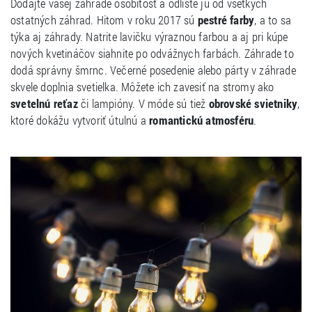
Dodajte vašej záhrade osobitosť a odlíšte ju od všetkých
ostatných záhrad. Hitom v roku 2017 sú
pestré farby
, a to sa
týka aj záhrady. Natrite lavičku výraznou farbou a aj pri kúpe
nových kvetináčov siahnite po odvážnych farbách. Záhrade to
dodá správny šmrnc. Večerné posedenie alebo párty v záhrade
skvele doplnia svetielka. Môžete ich zavesiť na stromy ako
svetelnú reťaz
či lampióny. V móde sú tiež
obrovské svietniky
,
ktoré dokážu vytvoriť útulnú a
romantickú atmosféru
.