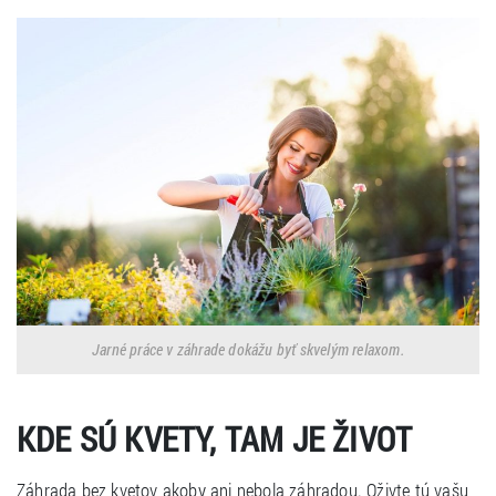
Jarné práce v záhrade dokážu byť skvelým relaxom.
KDE SÚ KVETY, TAM JE ŽIVOT
Záhrada bez kvetov akoby ani nebola záhradou. Oživte tú vašu