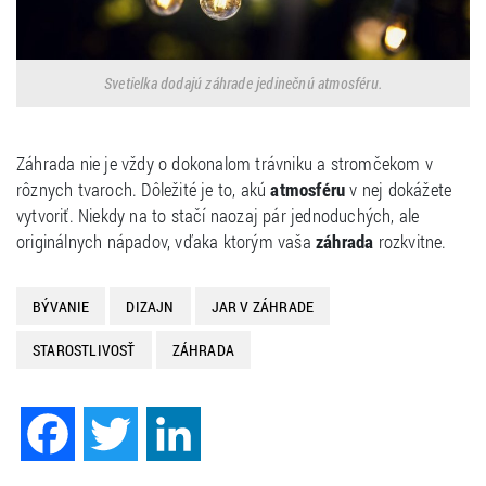
Svetielka dodajú záhrade jedinečnú atmosféru.
Záhrada nie je vždy o dokonalom trávniku a stromčekom v
rôznych tvaroch. Dôležité je to, akú
atmosféru
v nej dokážete
vytvoriť. Niekdy na to stačí naozaj pár jednoduchých, ale
originálnych nápadov, vďaka ktorým vaša
záhrada
rozkvitne.
BÝVANIE
DIZAJN
JAR V ZÁHRADE
STAROSTLIVOSŤ
ZÁHRADA
Facebook
Twitter
LinkedIn