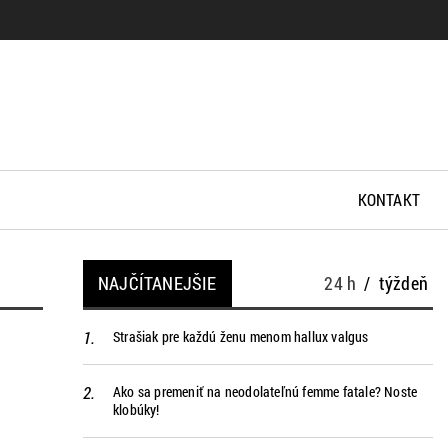
KONTAKT
NAJČÍTANEJŠIE
24 h
/
týždeň
Strašiak pre každú ženu menom hallux valgus
Ako sa premeniť na neodolateľnú femme fatale? Noste
klobúky!