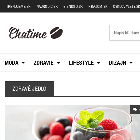
TRENUJEME.SK
NAJRODIC.SK
BIZNISTO.SK
KRAZOM.SK
CYKLOVYLETY.S
MÓDA
ZDRAVIE
LIFESTYLE
DIZAJN
ZDRAVÉ JEDLO