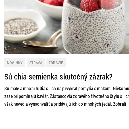
NOVINKY
STRAVA
ZDRAVIE
Sú chia semienka skutočný zázrak?
Sú malé a mnohí ľudia si ich na prvýkrát pomýlia s makom. Niekom
zase pripomínajú kaviár. Zástancovia zdravého životného štýlu si ic
však nevedia vynachváliť a pridávajú ich do mnohých jedál. Zobrali
sme si chia semienka pod drobnohľad a preskúmali sme, koľko
vitamínov sa v nich nachádza a či naozaj patria medzi najzdravšie
potraviny na