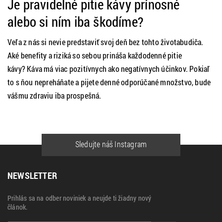
Je pravidelné pitie kávy prínosné
alebo si ním iba škodíme?
Veľa z nás si nevie predstaviť svoj deň bez tohto životabudiča.
Aké benefity a riziká so sebou prináša každodenné pitie
kávy? Káva má viac pozitívnych ako negatívnych účinkov. Pokiaľ
to s ňou nepreháňate a pijete denné odporúčané množstvo, bude
vášmu zdraviu iba prospešná.
Sledujte náš Instagram
NEWSLETTER
Prihlás sa na odber noviniek a neujde ti žiadny nový
článok.