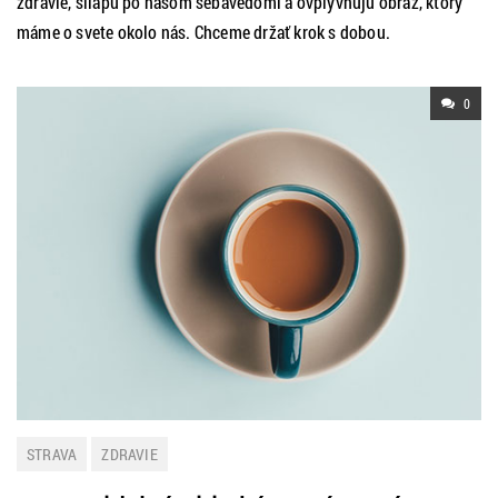
zdravie, šliapu po našom sebavedomí a ovplyvňujú obraz, ktorý
máme o svete okolo nás. Chceme držať krok s dobou.
0
STRAVA
ZDRAVIE