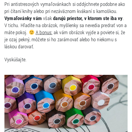
Pri antistresových vymaľovánkach si oddýchnete podobne ako
pri čítaní knihy alebo pri nezáväznom kvákaní s kamoškou.
Vymaľovánky vám
však
darujú priestor, v ktorom ste iba vy
.
V tichu. Hľadíte na obrázok, myšlienky sa nevedia predrať von a
máte pokoj.
A bonus:
ak vám obrázok vyjde a poviete si, že
je ozaj pekný, môžete si ho zarámovať alebo ho niekomu s
láskou darovať.
Vyskúšajte.