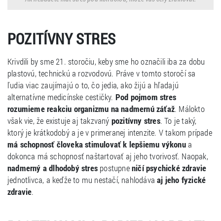
POZITÍVNY STRES
Krivdili by sme 21. storočiu, keby sme ho označili iba za dobu
plastovú, technickú a rozvodovú. Práve v tomto storočí sa
ľudia viac zaujímajú o to, čo jedia, ako žijú a hľadajú
alternatívne medicínske cestičky.
Pod pojmom stres
rozumieme reakciu organizmu na nadmernú záťaž
. Málokto
však vie, že existuje aj takzvaný
pozitívny stres
. To je taký,
ktorý je krátkodobý a je v primeranej intenzite. V takom prípade
má schopnosť človeka stimulovať k lepšiemu výkonu
a
dokonca má schopnosť naštartovať aj jeho tvorivosť. Naopak,
nadmerný a dlhodobý stres
postupne
ničí psychické zdravie
jednotlivca, a keďže to mu nestačí, nahlodáva
aj jeho fyzické
zdravie
.