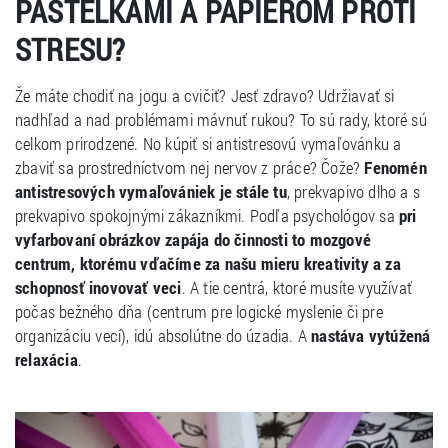
PASTELKAMI A PAPIEROM PROTI
STRESU?
Že máte chodiť na jogu a cvičiť? Jesť zdravo? Udržiavať si
nadhľad a nad problémami mávnuť rukou? To sú rady, ktoré sú
celkom prirodzené. No kúpiť si antistresovú vymaľovánku a
zbaviť sa prostredníctvom nej nervov z práce? Čože?
Fenomén
antistresových vymaľovániek je stále tu
, prekvapivo dlho a s
prekvapivo spokojnými zákazníkmi. Podľa psychológov sa
pri
vyfarbovaní obrázkov zapája do činnosti to mozgové
centrum, ktorému vďačíme za našu mieru kreativity a za
schopnosť inovovať veci
. A tie centrá, ktoré musíte využívať
počas bežného dňa (centrum pre logické myslenie či pre
organizáciu vecí), idú absolútne do úzadia. A
nastáva vytúžená
relaxácia
.