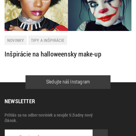
NOVINKY
TIPY A INŠPIRÁCIE
Inšpirácie na halloweensky make-up
Sledujte náš Instagram
NEWSLETTER
Prihlás sa na odber noviniek a neujde ti žiadny nový
článok.