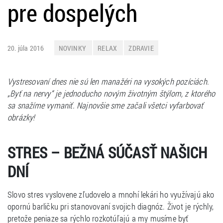
pre dospelých
20. júla 2016
NOVINKY
RELAX
ZDRAVIE
Vystresovaní dnes nie sú len manažéri na vysokých pozíciách.
„Byť na nervy“ je jednoducho novým životným štýlom, z ktorého
sa snažíme vymaniť. Najnovšie sme začali všetci vyfarbovať
obrázky!
STRES – BEŽNÁ SÚČASŤ NAŠICH
DNÍ
Slovo stres vyslovene zľudovelo a mnohí lekári ho využívajú ako
opornú barličku pri stanovovaní svojich diagnóz. Život je rýchly,
pretože peniaze sa rýchlo rozkotúľajú a my musíme byť