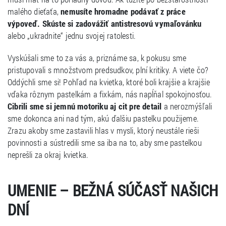
malého dieťaťa,
nemusíte hromadne podávať z práce
výpoveď. Skúste si zadovážiť antistresovú vymaľovánku
alebo „ukradnite“ jednu svojej ratolesti.
Vyskúšali sme to za vás a, priznáme sa, k pokusu sme
pristupovali s množstvom predsudkov, plní kritiky. A viete čo?
Oddýchli sme si! Pohľad na kvietka, ktoré boli krajšie a krajšie
vďaka rôznym pastelkám a fixkám, nás napĺňal spokojnosťou.
Cibrili sme si jemnú motoriku aj cit pre detail
a nerozmýšľali
sme dokonca ani nad tým, akú ďalšiu pastelku použijeme.
Zrazu akoby sme zastavili hlas v mysli, ktorý neustále rieši
povinnosti a sústredili sme sa iba na to, aby sme pastelkou
neprešli za okraj kvietka.
UMENIE – BEŽNÁ SÚČASŤ NAŠICH
DNÍ