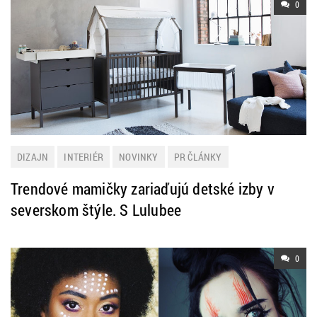
0
DIZAJN
INTERIÉR
NOVINKY
PR ČLÁNKY
Trendové mamičky zariaďujú detské izby v
severskom štýle. S Lulubee
0