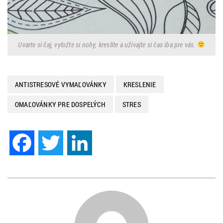
Uvarte si čaj, vyložte si nohy, kreslite a užívajte si čas iba pre vás.
ANTISTRESOVÉ VYMAĽOVÁNKY
KRESLENIE
OMAĽOVÁNKY PRE DOSPELÝCH
STRES
Facebook
Twitter
LinkedIn