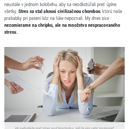
neustále v jednom kolobehu, aby sa neodkotúľali preč úplne
všetky.
Stres sa stal akousi civilizačnou chorobou
, ktorú naše
prababky pri pasení kôz na lúke nepoznali. My dnes síce
nezomierame na chrípku, ale na množstvo nespracovaného
stresu
…
Ak nebudete mať stres pod kontrolou, môže vás celý zruinovať.