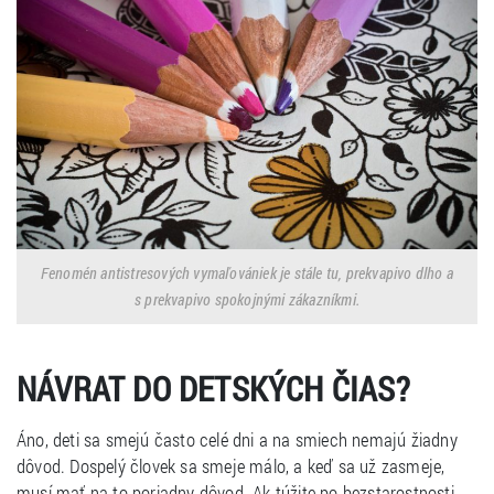
Fenomén antistresových vymaľovániek je stále tu, prekvapivo dlho a
s prekvapivo spokojnými zákazníkmi.
NÁVRAT DO DETSKÝCH ČIAS?
Áno, deti sa smejú často celé dni a na smiech nemajú žiadny
dôvod. Dospelý človek sa smeje málo, a keď sa už zasmeje,
musí mať na to poriadny dôvod. Ak túžite po bezstarostnosti