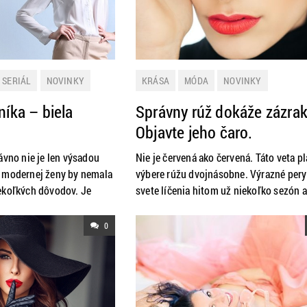
 SERIÁL
NOVINKY
KRÁSA
MÓDA
NOVINKY
níka – biela
Správny rúž dokáže zázrak
Objavte jeho čaro.
ávno nie je len výsadou
Nie je červená ako červená. Táto veta pla
 modernej ženy by nemala
výbere rúžu dvojnásobne. Výrazné pery
ekoľkých dôvodov. Je
svete líčenia hitom už niekoľko sezón a
ko kombinovateľná a hodí
to nebude ani tento rok. Neprehliadnut
. Zachráni vás v každej
fuchsiová, krvavá červená, originálna fi
0
už zúfalé a neviete, čo na
aj nesmrteľná telová. Čoho by ste sa ma
a je v šatníku ako taká
držať pri výbere odtieňa, ak chcete vyst
pomoc.
davu, ale stále kráčať