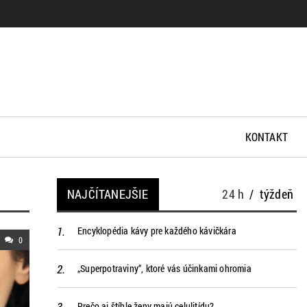
KONTAKT
NAJČÍTANEJŠIE
24 h
/
týždeň
Encyklopédia kávy pre každého kávičkára
0
„Superpotraviny“, ktoré vás účinkami ohromia
Prečo aj štíhle ženy majú celulitídu?