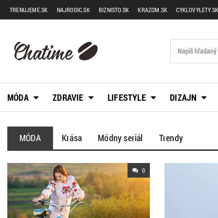
TRENUJEME.SK
NAJRODIC.SK
BIZNISTO.SK
KRAZOM.SK
CYKLOVYLETY.S
MÓDA
ZDRAVIE
LIFESTYLE
DIZAJN
MÓDA
Krása
Módny seriál
Trendy
0