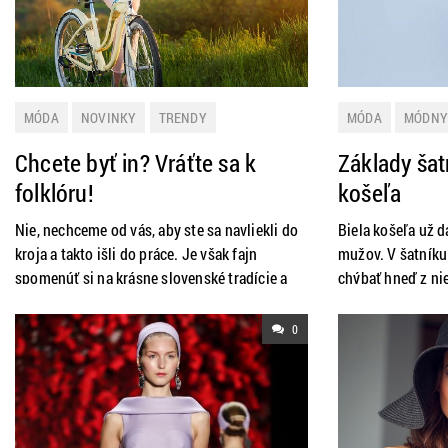
MÓDA
NOVINKY
TRENDY
MÓDA
MÓDNY
Chcete byť in? Vráťte sa k
Základy šat
folklóru!
košeľa
Nie, nechceme od vás, aby ste sa navliekli do
Biela košeľa už d
kroja a takto išli do práce. Je však fajn
mužov. V šatníku
spomenúť si na krásne slovenské tradície a
chýbať hneď z ni
vniesť kúsok z nich do našich životov. Túto
univerzálna, ľah
sezónu sa módni návrhári opäť vracajú k
sa všetkým ženám
0
folklóru a zo zabudnutia vyťahujú motívy,
situácii, keď ste 
výšivky, vzory, materiály… Skúste popátrať v
seba. Biela košeľ
skriniach starých materí
nenápadná prvá 