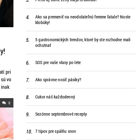
Ako sa premeniť na neodolateľnú femme fatale? Noste
klobúky!
5 gastronomických trendov, ktoré by ste rozhodne mali
ochutnať
y!
SOS pre vaše vlasy po lete
tí pri
 sú vo
Ako správne nosiť pásiky?
 inak
eľná
Cukor náš každodenný
alová
0
li
Sezónne septembrové recepty
úpiť z
7 tipov pre spálňu snov