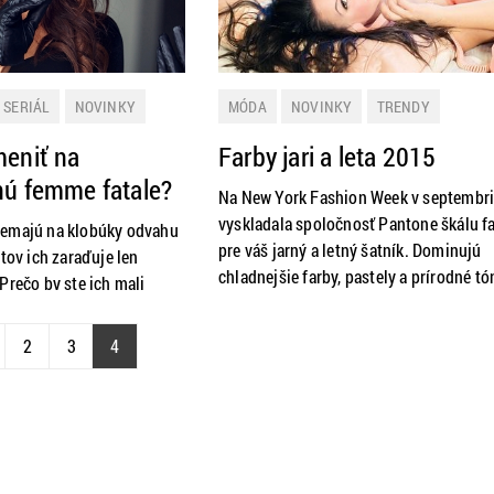
 SERIÁL
NOVINKY
MÓDA
NOVINKY
TRENDY
meniť na
Farby jari a leta 2015
nú femme fatale?
Na New York Fashion Week v septembr
úky!
vyskladala spoločnosť Pantone škálu f
nemajú na klobúky odvahu
pre váš jarný a letný šatník. Dominujú
itov ich zaraďuje len
chladnejšie farby, pastely a prírodné tó
Prečo by ste ich mali
vzoroch nič nepokazíte, ak stavíte na re
ečo by ich nemala nosiť
folklórne a kvetinové motívy.
te?
2
3
4