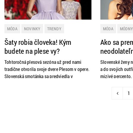
MÓDA
NOVINKY
TRENDY
MÓDA
MÓDNY
Šaty robia človeka! Kým
Ako sa pre
budete na plese vy?
neodolateľ
Noste klob
Tohtoročná plesová sezóna už pred nami
Slovenské ženy 
tradične otvorila svoje dvere Plesom v opere.
a do svojich outf
Slovenská smotánka sa predviedla v
mizivé percento. 
prekrásnych róbach a teraz prichádza váš čas.
začať nosiť? A pr
Oslňte na parkete plesovým outfitom a
len princezná Ka
1
inšpirujte sa róbami svetových návrhárov
priamo z móla. Nebojte sa vykročiť z davu a
ukážte, že máte vlastný štýl a viete, čo sa
nosí.