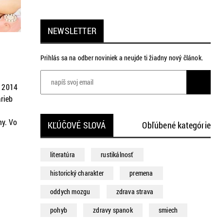
NEWSLETTER
Prihlás sa na odber noviniek a neujde ti žiadny nový článok.
i 2014
arieb
ny. Vo
KĽÚČOVÉ SLOVÁ
Obľúbené kategórie
tro,
literatúra
rustikálnosť
historický charakter
premena
oddych mozgu
zdrava strava
pohyb
zdravy spanok
smiech